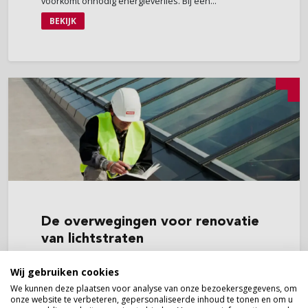
voorkomt onnodig energieverlies. Bij een...
BEKIJK
De
overwegingen voor renovatie
van lichtstraten
Jarenlang maakte daglichtinval onderdeel uit van het
Wij gebruiken cookies
ontwerp van een dak. Van kleine kamers tot grote
open ruimtes, natuurlijk daglicht via het dak werd altijd
We kunnen deze plaatsen voor analyse van onze bezoekersgegevens, om
gewaardeerd voor de vele voordelen die het heeft
onze website te verbeteren, gepersonaliseerde inhoud te tonen en om u
voor zowel de ruimtes als de gebruikers van een