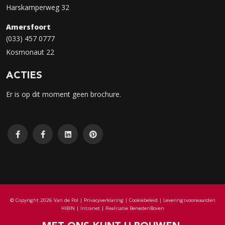
Harskamperweg 32
Amersfoort
(033) 457 0777
Kosmonaut 22
ACTIES
Er is op dit moment geen brochure.
© Copyright 2026 Van de Pol |
Privacyverklaring
|
Cookiebeleid
|
Leveringsvoorwaarden
HIBIN
|
Intranet
| Realisatie
BenedenBoven