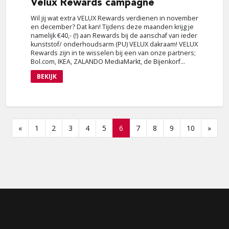
Velux
Rewards campagne
Wil jij wat extra VELUX Rewards verdienen in november
en december? Dat kan! Tijdens deze maanden krijg je
namelijk €40,- (!) aan Rewards bij de aanschaf van ieder
kunststof/ onderhoudsarm (PU) VELUX dakraam! VELUX
Rewards zijn in te wisselen bij een van onze partners;
Bol.com, IKEA, ZALANDO MediaMarkt, de Bijenkorf...
BEKIJK
«
1
2
3
4
5
6
7
8
9
10
»