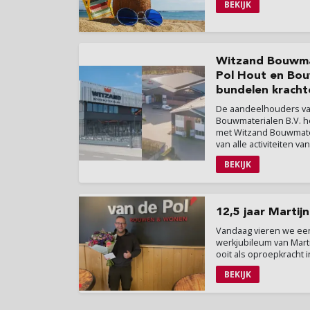
BEKIJK
Witzand Bouwmat
Pol Hout en Bou
bundelen kracht
De aandeelhouders va
Bouwmaterialen B.V. 
met Witzand Bouwmate
van alle activiteiten van
BEKIJK
12,5 jaar Martijn
Vandaag vieren we een 
werkjubileum van Martij
ooit als oproepkracht i
BEKIJK