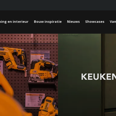
ing en interieur
Bouw inspiratie
Nieuws
Showcases
Van
KEUKEN