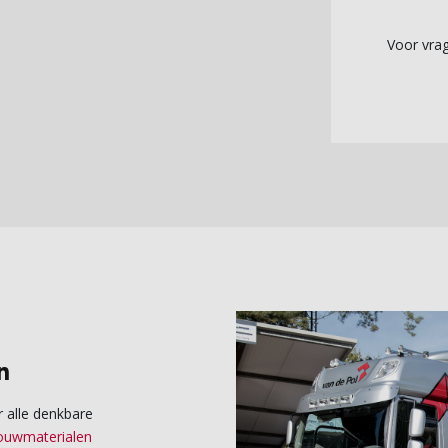
Voor vra
n
 alle denkbare
ouwmaterialen