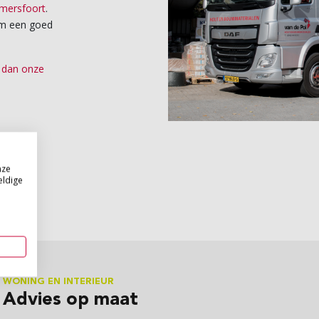
mersfoort
.
om een goed
k dan onze
nze
eldige
WONING EN INTERIEUR
Advies op maat