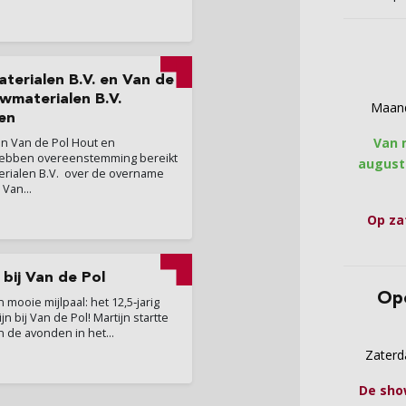
erialen B.V. en Van de
wmaterialen B.V.
Maand
en
Van 
n Van de Pol Hout en
hebben overeenstemming bereikt
augustu
rialen B.V. over de overname
 Van...
Op za
 bij Van de Pol
Op
mooie mijlpaal: het 12,5‑jarig
n bij Van de Pol! Martijn startte
n de avonden in het...
Zaterd
De sho