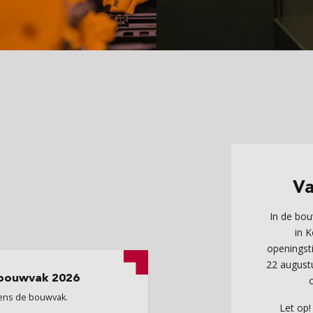
V
In de bou
in 
openingst
22 augustu
 bouwvak 2026
dens de bouwvak.
Let op! 