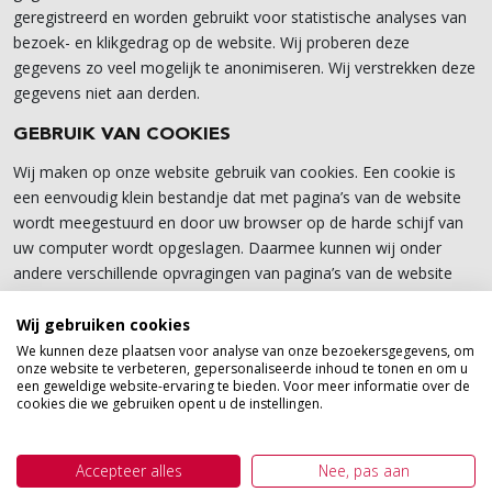
geregistreerd en worden gebruikt voor statistische analyses van
bezoek- en klikgedrag op de website. Wij proberen deze
gegevens zo veel mogelijk te anonimiseren. Wij verstrekken deze
gegevens niet aan derden.
GEBRUIK VAN COOKIES
Wij maken op onze website gebruik van cookies. Een cookie is
een eenvoudig klein bestandje dat met pagina’s van de website
wordt meegestuurd en door uw browser op de harde schijf van
uw computer wordt opgeslagen. Daarmee kunnen wij onder
andere verschillende opvragingen van pagina’s van de website
combineren en het gedrag van gebruikers analyseren. U kunt het
gebruik van deze cookies weigeren, hoewel dit de functionaliteit
Wij gebruiken cookies
en het gebruiksgemak van de website kan beperken.
We kunnen deze plaatsen voor analyse van onze bezoekersgegevens, om
onze website te verbeteren, gepersonaliseerde inhoud te tonen en om u
een geweldige website-ervaring te bieden. Voor meer informatie over de
DIENSTEN VAN GOOGLE
cookies die we gebruiken opent u de instellingen.
Onze website maakt gebruik van bepaalde diensten van Google
waarbij gebruik kan worden gemaakt van cookies en andere
Accepteer alles
Nee, pas aan
technieken, zoals Google Analytics, om bij te houden hoe