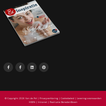
© Copyright 2026 Van de Pol |
Privacyverklaring
|
Cookiebeleid
|
Leveringsvoorwaarden
HIBIN
|
Intranet
| Realisatie
BenedenBoven