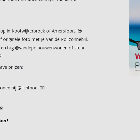
hop in Kootwijkerbroek of Amersfoort. 😎
 originele foto met je Van de Pol zonnebril.
ok en tag @vandepolbouwenwonen of stuur
o.
ve prijzen:
nen bij @lichtboei 🧖‍♀️
📸
ber!