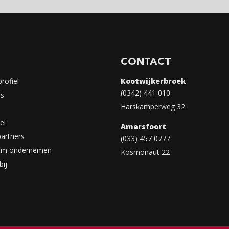
CONTACT
profiel
Kootwijkerbroek
(0342) 441 010
rs
Harskamperweg 32
el
Amersfoort
partners
(033) 457 0777
am ondernemen
Kosmonaut 22
bij