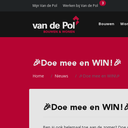
3
Mijn Van de Pol
Werken bij Van de Pol
Bouwen
Won
🎉Doe mee en WIN!🎉
Home
Nieuws
🎉Doe mee en WIN!🎉
🎉Doe mee en WIN!
Ben jij ook helemaal toe aan de zomer? Doe