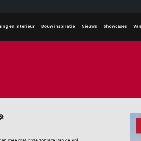
ing en interieur
Bouw inspiratie
Nieuws
Showcases
Van

 dan mee met onze zonnige Van de Pol