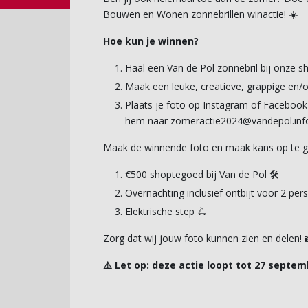
Bouwen en Wonen zonnebrillen winactie! ☀️
Hoe kun je winnen?
Haal een Van de Pol zonnebril bij onze s
Maak een leuke, creatieve, grappige en/of
Plaats je foto op Instagram of Facebo
hem naar zomeractie2024@vandepol.inf
Maak de winnende foto en maak kans op te ga
€500 shoptegoed bij Van de Pol 🛠
Overnachting inclusief ontbijt voor 2 perso
Elektrische step 🛴
Zorg dat wij jouw foto kunnen zien en delen! 
⚠
️ Let op: deze actie loopt tot 27 septem