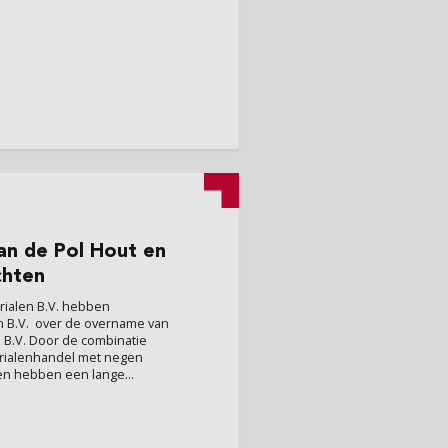
an de Pol Hout en
chten
ialen B.V. hebben
 B.V. over de overname van
n B.V. Door de combinatie
rialenhandel met negen
n hebben een lange...